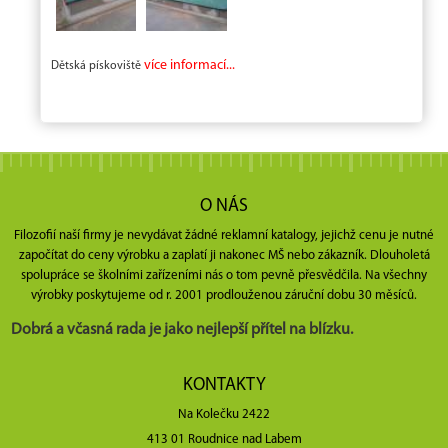
více informací...
Dětská pískoviště
O NÁS
Filozofií naší firmy je nevydávat žádné reklamní katalogy, jejichž cenu je nutné
započítat do ceny výrobku a zaplatí ji nakonec MŠ nebo zákazník. Dlouholetá
spolupráce se školními zařízeními nás o tom pevně přesvědčila. Na všechny
výrobky poskytujeme od r. 2001 prodlouženou záruční dobu 30 měsíců.
Dobrá a včasná rada je jako nejlepší přítel na blízku.
KONTAKTY
Na Kolečku 2422
413 01 Roudnice nad Labem